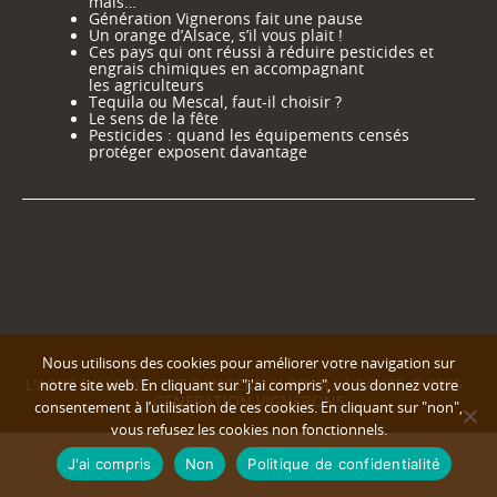
mais…
Génération Vignerons fait une pause
Un orange d’Alsace, s’il vous plait !
Ces pays qui ont réussi à réduire pesticides et
engrais chimiques en accompagnant
les agriculteurs
Tequila ou Mescal, faut-il choisir ?
Le sens de la fête
Pesticides : quand les équipements censés
protéger exposent davantage
Nous utilisons des cookies pour améliorer votre navigation sur
L'ABUS D'ALCOOL EST DANGEREUX POUR LA SANTÉ © 2025 -
notre site web. En cliquant sur "j'ai compris", vous donnez votre
GENERATION VIGNERONS
consentement à l’utilisation de ces cookies. En cliquant sur "non",
vous refusez les cookies non fonctionnels.
J'ai compris
Non
Politique de confidentialité