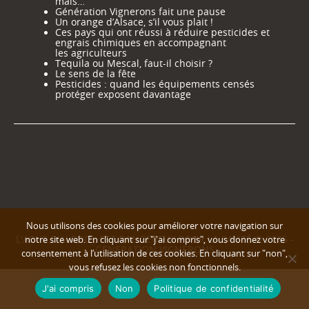
mais…
Génération Vignerons fait une pause
Un orange d’Alsace, s’il vous plait !
Ces pays qui ont réussi à réduire pesticides et
engrais chimiques en accompagnant
les agriculteurs
Tequila ou Mescal, faut-il choisir ?
Le sens de la fête
Pesticides : quand les équipements censés
protéger exposent davantage
Nous utilisons des cookies pour améliorer votre navigation sur
L'ABUS D'ALCOOL EST DANGEREUX POUR LA SANTÉ © 2025 -
notre site web. En cliquant sur "j'ai compris", vous donnez votre
GENERATION VIGNERONS
consentement à l’utilisation de ces cookies. En cliquant sur "non",
vous refusez les cookies non fonctionnels.
J'ai compris
Non
Politique de confidentialité