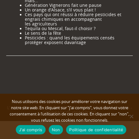
mais…
Génération Vignerons fait une pause
Un orange d’Alsace, s’il vous plait !
Ces pays qui ont réussi à réduire pesticides et
engrais chimiques en accompagnant
les agriculteurs
Tequila ou Mescal, faut-il choisir ?
Le sens de la fête
Pesticides : quand les équipements censés
protéger exposent davantage
Nous utilisons des cookies pour améliorer votre navigation sur
L'ABUS D'ALCOOL EST DANGEREUX POUR LA SANTÉ © 2025 -
notre site web. En cliquant sur "j'ai compris", vous donnez votre
GENERATION VIGNERONS
consentement à l’utilisation de ces cookies. En cliquant sur "non",
vous refusez les cookies non fonctionnels.
J'ai compris
Non
Politique de confidentialité