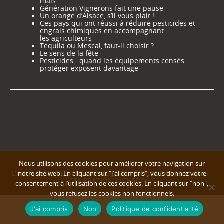
mais…
Génération Vignerons fait une pause
Un orange d’Alsace, s’il vous plait !
Ces pays qui ont réussi à réduire pesticides et
engrais chimiques en accompagnant
les agriculteurs
Tequila ou Mescal, faut-il choisir ?
Le sens de la fête
Pesticides : quand les équipements censés
protéger exposent davantage
Nous utilisons des cookies pour améliorer votre navigation sur
L'ABUS D'ALCOOL EST DANGEREUX POUR LA SANTÉ © 2025 -
notre site web. En cliquant sur "j'ai compris", vous donnez votre
GENERATION VIGNERONS
consentement à l’utilisation de ces cookies. En cliquant sur "non",
vous refusez les cookies non fonctionnels.
J'ai compris
Non
Politique de confidentialité