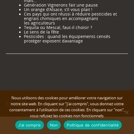
mais…
Génération Vignerons fait une pause
Un orange d’Alsace, s’il vous plait !
Ces pays qui ont réussi à réduire pesticides et
engrais chimiques en accompagnant
les agriculteurs
Tequila ou Mescal, faut-il choisir ?
Le sens de la fête
Pesticides : quand les équipements censés
protéger exposent davantage
Nous utilisons des cookies pour améliorer votre navigation sur
L'ABUS D'ALCOOL EST DANGEREUX POUR LA SANTÉ © 2025 -
notre site web. En cliquant sur "j'ai compris", vous donnez votre
GENERATION VIGNERONS
consentement à l’utilisation de ces cookies. En cliquant sur "non",
vous refusez les cookies non fonctionnels.
J'ai compris
Non
Politique de confidentialité