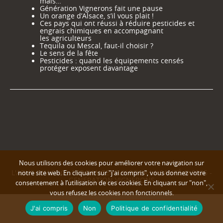
mais…
Génération Vignerons fait une pause
Un orange d’Alsace, s’il vous plait !
Ces pays qui ont réussi à réduire pesticides et
engrais chimiques en accompagnant
les agriculteurs
Tequila ou Mescal, faut-il choisir ?
Le sens de la fête
Pesticides : quand les équipements censés
protéger exposent davantage
Nous utilisons des cookies pour améliorer votre navigation sur
L'ABUS D'ALCOOL EST DANGEREUX POUR LA SANTÉ © 2025 -
notre site web. En cliquant sur "j'ai compris", vous donnez votre
GENERATION VIGNERONS
consentement à l’utilisation de ces cookies. En cliquant sur "non",
vous refusez les cookies non fonctionnels.
J'ai compris
Non
Politique de confidentialité