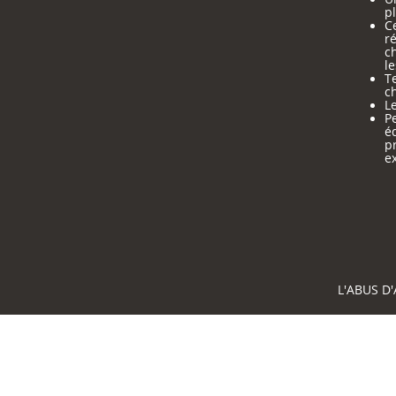
pl
Ce
ré
c
le
Te
ch
Le
Pe
é
p
e
L'ABUS D