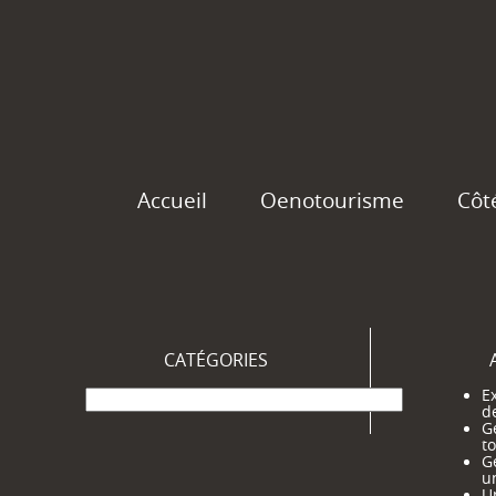
Accueil
Oenotourisme
Côt
CATÉGORIES
Catégories
Ex
d
G
t
G
u
Un