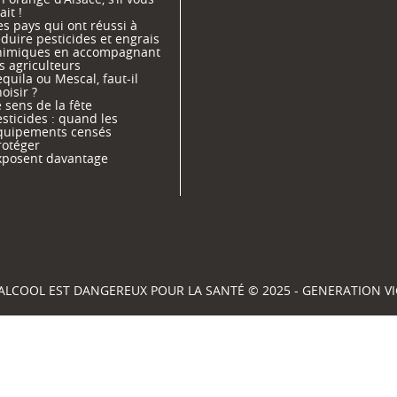
ait !
s pays qui ont réussi à
duire pesticides et engrais
himiques en accompagnant
s agriculteurs
quila ou Mescal, faut-il
oisir ?
 sens de la fête
sticides : quand les
quipements censés
rotéger
xposent davantage
'ALCOOL EST DANGEREUX POUR LA SANTÉ © 2025 - GENERATION 