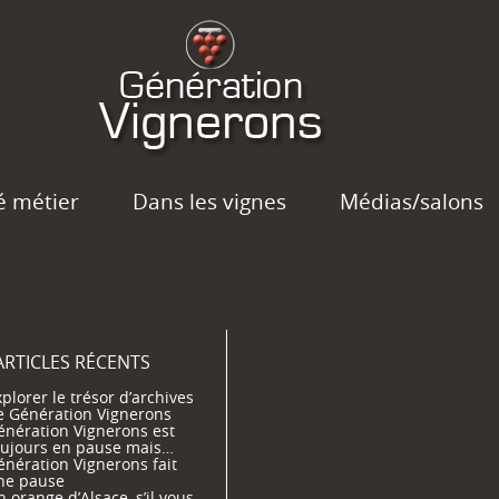
é métier
Dans les vignes
Médias/salons
ARTICLES RÉCENTS
plorer le trésor d’archives
e Génération Vignerons
énération Vignerons est
oujours en pause mais…
énération Vignerons fait
ne pause
 orange d’Alsace, s’il vous