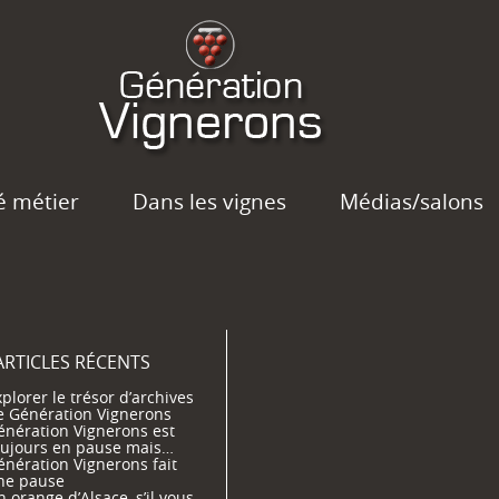
é métier
Dans les vignes
Médias/salons
ARTICLES RÉCENTS
plorer le trésor d’archives
e Génération Vignerons
énération Vignerons est
oujours en pause mais…
énération Vignerons fait
ne pause
 orange d’Alsace, s’il vous