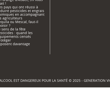
ait !
s pays qui ont réussi à
duire pesticides et engrais
himiques en accompagnant
s agriculteurs
quila ou Mescal, faut-il
oisir ?
 sens de la fête
sticides : quand les
quipements censés
rotéger
xposent davantage
'ALCOOL EST DANGEREUX POUR LA SANTÉ © 2025 - GENERATION 