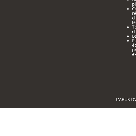
pl
Ce
ré
c
le
Te
ch
Le
Pe
é
p
e
L'ABUS D