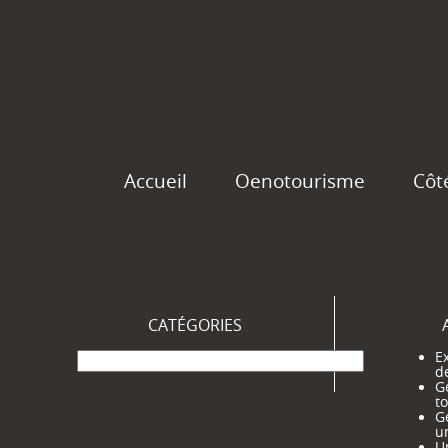
Accueil
Oenotourisme
Côt
CATÉGORIES
Catégories
Ex
d
G
t
G
u
Un