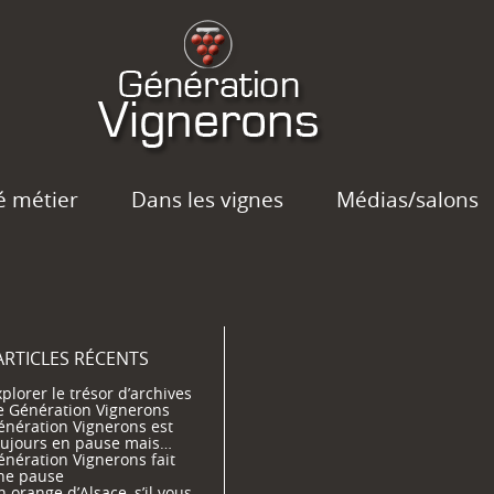
é métier
Dans les vignes
Médias/salons
ARTICLES RÉCENTS
plorer le trésor d’archives
e Génération Vignerons
énération Vignerons est
oujours en pause mais…
énération Vignerons fait
ne pause
 orange d’Alsace, s’il vous