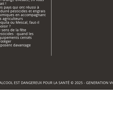
ait !
s pays qui ont réussi à
duire pesticides et engrais
himiques en accompagnant
s agriculteurs
quila ou Mescal, faut-il
oisir ?
 sens de la fête
sticides : quand les
quipements censés
rotéger
xposent davantage
'ALCOOL EST DANGEREUX POUR LA SANTÉ © 2025 - GENERATION 