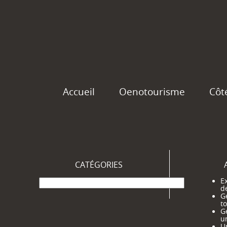
Accueil
Oenotourisme
Côt
CATÉGORIES
Catégories
Ex
d
G
t
G
u
Un