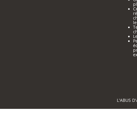
pl
Ce
ré
c
le
Te
ch
Le
Pe
é
p
e
L'ABUS D