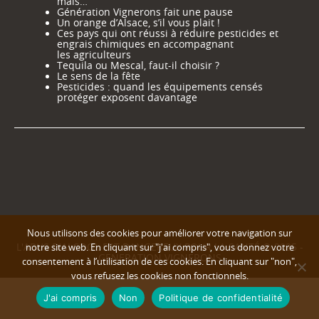
mais…
Génération Vignerons fait une pause
Un orange d’Alsace, s’il vous plait !
Ces pays qui ont réussi à réduire pesticides et
engrais chimiques en accompagnant
les agriculteurs
Tequila ou Mescal, faut-il choisir ?
Le sens de la fête
Pesticides : quand les équipements censés
protéger exposent davantage
Nous utilisons des cookies pour améliorer votre navigation sur
L'ABUS D'ALCOOL EST DANGEREUX POUR LA SANTÉ © 2025 -
notre site web. En cliquant sur "j'ai compris", vous donnez votre
GENERATION VIGNERONS
consentement à l’utilisation de ces cookies. En cliquant sur "non",
vous refusez les cookies non fonctionnels.
J'ai compris
Non
Politique de confidentialité