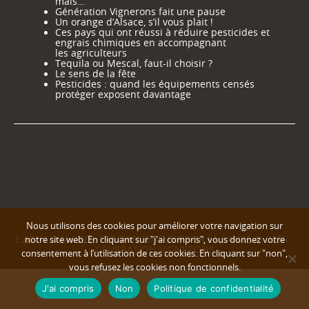
mais…
Génération Vignerons fait une pause
Un orange d’Alsace, s’il vous plait !
Ces pays qui ont réussi à réduire pesticides et
engrais chimiques en accompagnant
les agriculteurs
Tequila ou Mescal, faut-il choisir ?
Le sens de la fête
Pesticides : quand les équipements censés
protéger exposent davantage
Nous utilisons des cookies pour améliorer votre navigation sur
L'ABUS D'ALCOOL EST DANGEREUX POUR LA SANTÉ © 2025 -
notre site web. En cliquant sur "j'ai compris", vous donnez votre
GENERATION VIGNERONS
consentement à l’utilisation de ces cookies. En cliquant sur "non",
vous refusez les cookies non fonctionnels.
J'ai compris
Non
Politique de confidentialité